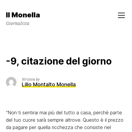
Skip
to
Il Monella
content
Menu
Giornalista
-9, citazione del giorno
Written by
Lillo Montalto Monella
“Non ti sentirai mai più del tutto a casa, perchè parte
del tuo cuore sarà sempre altrove. Questo è il prezzo
da pagare per quella ricchezza che consiste nel