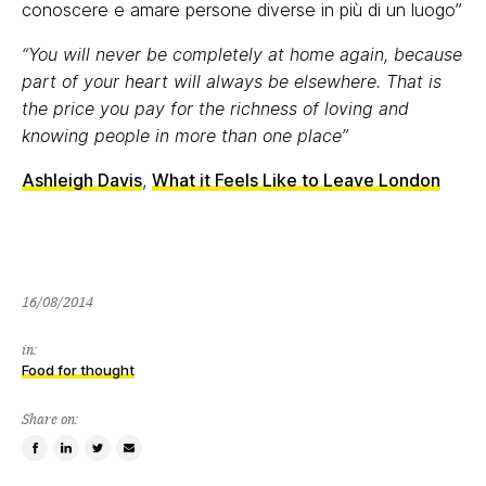
conoscere e amare persone diverse in più di un luogo”
“You will never be completely at home again, because
part of your heart will always be elsewhere. That is
the price you pay for the richness of loving and
knowing people in more than one place”
Ashleigh Davis
,
What it Feels Like to Leave London
16/08/2014
in:
Food for thought
Share on:
Share
Share
Tweet
Email
on
on
this
a