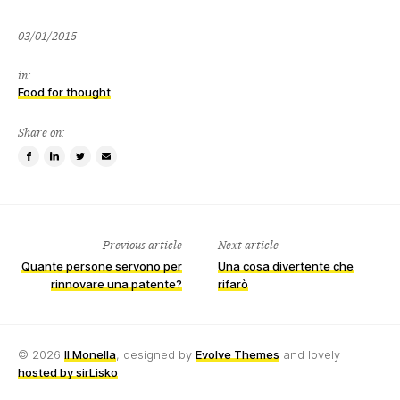
03/01/2015
03/01/2015
in:
Food for thought
Share on:
Share
Share
Tweet
Email
on
on
this
a
Facebook
LinkedIn
item
friend
Previous article
Next article
Quante persone servono per
Una cosa divertente che
rinnovare una patente?
rifarò
© 2026
Il Monella
, designed by
Evolve Themes
and lovely
hosted by sirLisko