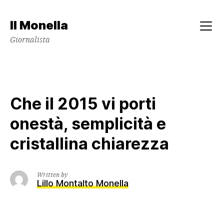
Skip
to
Il Monella
content
Menu
Giornalista
Che il 2015 vi porti
onestà, semplicità e
cristallina chiarezza
Written by
Lillo Montalto Monella