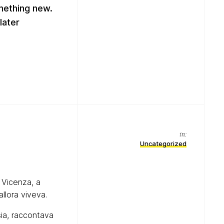
omething new.
later
in:
Uncategorized
i Vicenza, a
llora viveva.
sia, raccontava