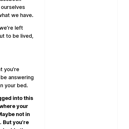
 ourselves
 what we have.
we’re left
ut to be lived,
t you’re
t be answering
in your bed.
gged into this
 where your
Maybe not in
.
But you’re