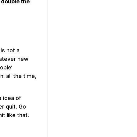
double the
is not a
hatever new
ople’
’ all the time,
 idea of
r quit. Go
t like that.