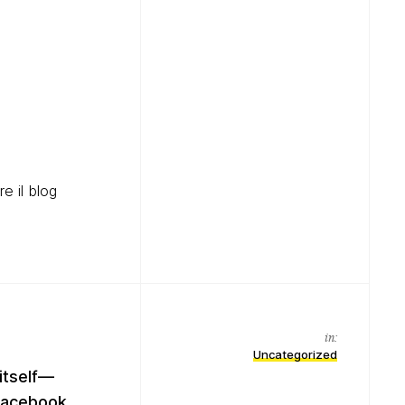
e il blog
in:
Uncategorized
 itself—
 Facebook