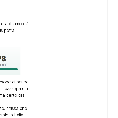
oni, abbiamo già
vis potrà
ersone ci hanno
 il passaparola
rma certo ora
te: chissà che
ale in Italia.