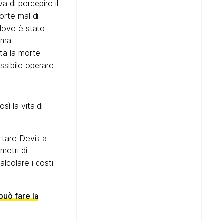
 di percepire il
orte mal di
dove è stato
coma
ata la morte
ssibile operare
sì la vita di
ortare Devis a
ometri di
alcolare i costi
può fare la