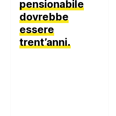
pensionabile
dovrebbe
essere
trent’anni.