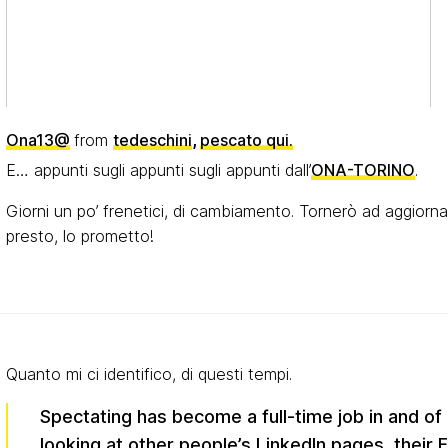
Ona13@
from
tedeschini
,
pescato qui.
E… appunti sugli appunti sugli appunti dall’
ONA-TORINO
.
Giorni un po’ frenetici, di cambiamento. Tornerò ad aggiornar
presto, lo prometto!
Quanto mi ci identifico, di questi tempi.
Spectating has become a full-time job in and of
looking at other people’s LinkedIn pages, their