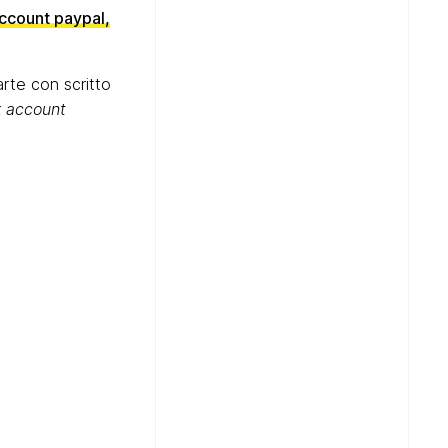
account paypal,
arte con scritto
k account