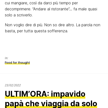
cui mangiare, così da darci più tempo per
decomprimere. “Andare al ristorante”… fa male quasi
solo a scriverlo.
Non voglio dire di più. Non so dire altro. La parola non
basta, per tutta questa sofferenza.
in:
Food for thought
23/02/2022
23/02/2022
ULTIM’ORA: impavido
papà che viaggia da solo