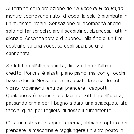
Al termine della proiezione de
La Voce di Hind Rajab
,
mentre scorrevano i titoli di coda, la sala è piombata in
un mutismo irreale. Sensazione di incomodità anche
solo nel far scricchiolare il seggiolino, alzandosi. Tutti in
silenzio. Assenza totale di suono… alla fine di un film
costruito su una voce, su degli spari, su una
cannonata.
Seduti fino all’ultima scritta, dicevo, fino all’ultimo
credito. Poi ci si è alzati, piano piano, ma con gli occhi
bassi e lucidi. Nessuno ha incrociato lo sguardo col
vicino. Movimenti lenti per prendere i cappotti.
Qualcuno si è asciugato le lacrime. Zitti fino all’uscita,
passando prima per il bagno a darsi una sciacquata alla
faccia, quasi per togliersi di dosso il turbamento.
C’era un ristorante sopra il cinema, abbiamo optato per
prendere la macchina e raggiungere un altro posto in