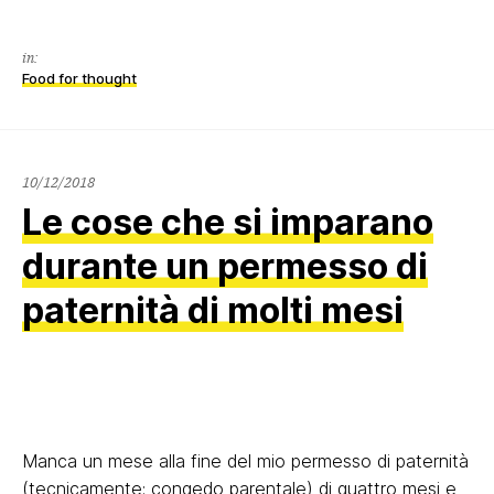
in:
Food for thought
21/01/2022
10/12/2018
Le cose che si imparano
durante un permesso di
paternità di molti mesi
Manca un mese alla fine del mio permesso di paternità
(tecnicamente: congedo parentale) di quattro mesi e