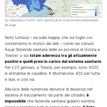
La situazione a Trieste: tutti i positivi presi in carico miracolosamente
da Asugi
Noto tuttavia – sia sulla mappa, che sul foglio csv
contentente lo storico dei dati – come nei comuni
Asugi (l’azienda sanitaria delle ex province di Gorizia e
Trieste) ci sia
totale aderenza tra gli attualmente
positivi e quelli presi in carico dal sistema sanitario
.
Per il 23 gennaio, a Trieste, per esempio, sono 4.025
in entrambe le caselline. A Monfalcone, 632 per tutte
e due, e così via.
Alla luce delle numerose denunce di disservizi nel
sistema di tracciamento da parte dei cittadini,
è
impossibile
che l’azienda sanitaria giuliano isontina