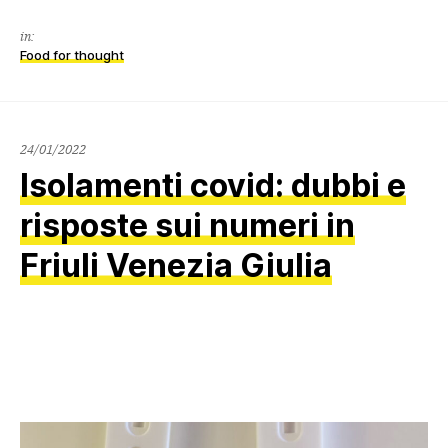
in:
Food for thought
26/01/2022
24/01/2022
Isolamenti covid: dubbi e
risposte sui numeri in
Friuli Venezia Giulia