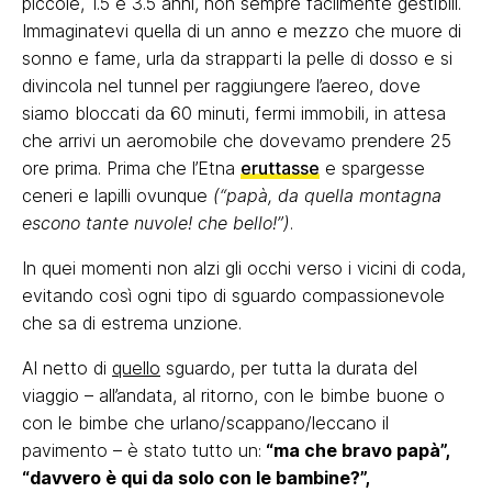
piccole, 1.5 e 3.5 anni, non sempre facilmente gestibili.
Immaginatevi quella di un anno e mezzo che muore di
sonno e fame, urla da strapparti la pelle di dosso e si
divincola nel tunnel per raggiungere l’aereo, dove
siamo bloccati da 60 minuti, fermi immobili, in attesa
che arrivi un aeromobile che dovevamo prendere 25
ore prima. Prima che l’Etna
eruttasse
e spargesse
ceneri e lapilli ovunque
(“papà, da quella montagna
escono tante nuvole! che bello!”)
.
In quei momenti non alzi gli occhi verso i vicini di coda,
evitando così ogni tipo di sguardo compassionevole
che sa di estrema unzione.
Al netto di
quello
sguardo, per tutta la durata del
viaggio – all’andata, al ritorno, con le bimbe buone o
con le bimbe che urlano/scappano/leccano il
pavimento – è stato tutto un:
“ma che bravo papà”,
“davvero è qui da solo con le bambine?”,