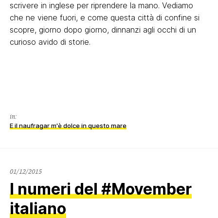
scrivere in inglese per riprendere la mano. Vediamo
che ne viene fuori, e come questa città di confine si
scopre, giorno dopo giorno, dinnanzi agli occhi di un
curioso avido di storie.
in:
E il naufragar m'è dolce in questo mare
02/12/2015
01/12/2015
I numeri del #Movember
italiano