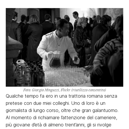
Foto: Giorgio Minguzzi, Flickr (riutilizzo consentito)
Qualche tempo fa ero in una trattoria romana senza
pretese con due miei colleghi. Uno di loro è un
giornalista di lungo corso, oltre che gran galantuomo.
Al momento di richiamare l’attenzione del cameriere,
più giovane d’età di almeno trent’anni, gli si rivolge