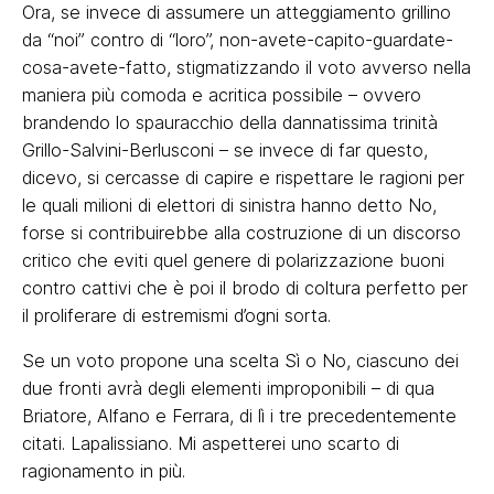
Ora, se invece di assumere un atteggiamento grillino
da “noi” contro di “loro”, non-avete-capito-guardate-
cosa-avete-fatto, stigmatizzando il voto avverso nella
maniera più comoda e acritica possibile – ovvero
brandendo lo spauracchio della dannatissima trinità
Grillo-Salvini-Berlusconi – se invece di far questo,
dicevo, si cercasse di capire e rispettare le ragioni per
le quali milioni di elettori di sinistra hanno detto No,
forse si contribuirebbe alla costruzione di un discorso
critico che eviti quel genere di polarizzazione buoni
contro cattivi che è poi il brodo di coltura perfetto per
il proliferare di estremismi d’ogni sorta.
Se un voto propone una scelta Sì o No, ciascuno dei
due fronti avrà degli elementi improponibili – di qua
Briatore, Alfano e Ferrara, di lì i tre precedentemente
citati. Lapalissiano. Mi aspetterei uno scarto di
ragionamento in più.