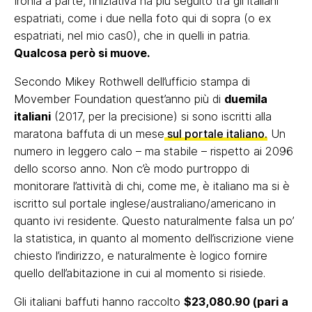
Ironia a parte, l’iniziativa ha più seguito tra gli italiani
espatriati, come i due nella foto qui di sopra (o ex
espatriati, nel mio cas0), che in quelli in patria.
Qualcosa però si muove.
Secondo Mikey Rothwell dell’ufficio stampa di
Movember Foundation quest’anno più di
duemila
italiani
(2017, per la precisione) si sono iscritti alla
maratona baffuta di un mese
sul portale italiano.
Un
numero in leggero calo – ma stabile – rispetto ai 2096
dello scorso anno. Non c’è modo purtroppo di
monitorare l’attività di chi, come me, è italiano ma si è
iscritto sul portale inglese/australiano/americano in
quanto ivi residente. Questo naturalmente falsa un po’
la statistica, in quanto al momento dell’iscrizione viene
chiesto l’indirizzo, e naturalmente è logico fornire
quello dell’abitazione in cui al momento si risiede.
Gli italiani baffuti hanno raccolto
$23,080.90 (pari a