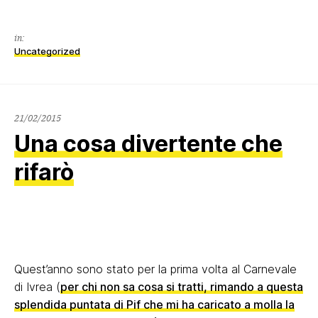
in:
Uncategorized
21/02/2015
21/02/2015
Una cosa divertente che
rifarò
Quest’anno sono stato per la prima volta al Carnevale
di Ivrea (
per chi non sa cosa si tratti, rimando a questa
splendida puntata di Pif che mi ha caricato a molla la