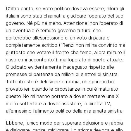
D’altro canto, se voto politico doveva essere, allora gli
italiani sono stati chiamati a giudicare l’operato del suo
governo. Né più né meno. Attenzione: non l’operato di
un eventuale e temuto governo futuro, che
porterebbe all’espressione di un voto di paura e
completamente acritico (“Renzi non mi ha convinto ma
piuttosto che votare il fronte che temo, allora mi turo il
naso e mi accontento”), ma l’operato di quello attuale.
Giudicato evidentemente inadeguato rispetto alle
promesse di partenza da milioni di elettori di sinistra.
Tutto il resto è delusione e rabbia, che pure io ho
provato ieri quando le circostanze in cui è maturato
questo No mi hanno portato a dover mettere una X
molto sofferta e a dover assistere, in diretta TV,
all’ennesimo fallimento politico della mia amata sinistra.
Ebbene, l’unico modo per superare delusione e rabbia
è dialogare, capire, migliorare. Lo stigma rievoca e allo