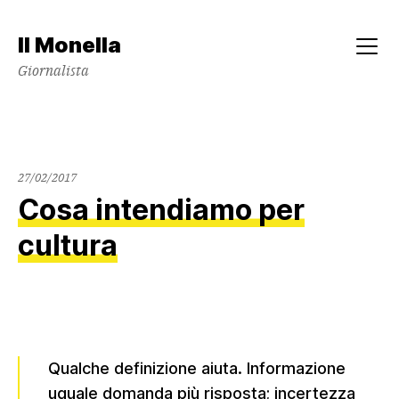
Skip
to
Il Monella
content
Menu
Giornalista
27/02/2017
Cosa intendiamo per
cultura
Qualche definizione aiuta. Informazione
uguale domanda più risposta; incertezza