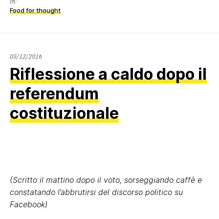
in:
Food for thought
05/12/2016
Riflessione a caldo dopo il
referendum
costituzionale
(Scritto il mattino dopo il voto, sorseggiando caffè e
constatando l’abbrutirsi del discorso politico su
Facebook)