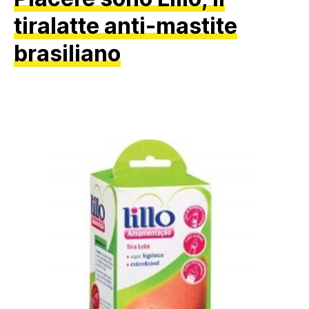
tiralatte anti-mastite
brasiliano