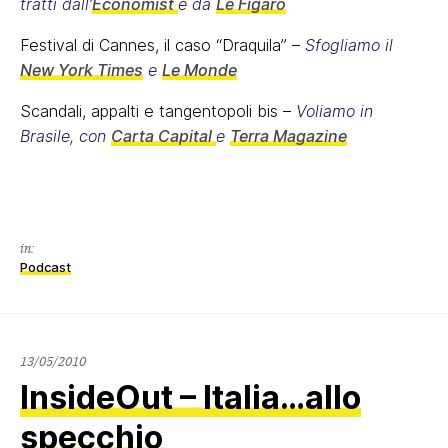
tratti dall’
Economist
e da
Le Figaro
Festival di Cannes, il caso “Draquila” –
Sfogliamo il
New York Times
e
Le Monde
Scandali, appalti e tangentopoli bis –
Voliamo in
Brasile, con
Carta Capital
e
Terra Magazine
in:
Podcast
13/05/2010
InsideOut – Italia…allo
specchio