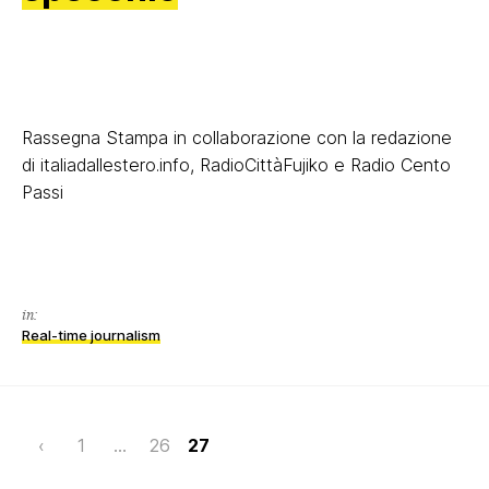
Rassegna Stampa in collaborazione con la redazione
di italiadallestero.info, RadioCittàFujiko e Radio Cento
Passi
in:
Real-time journalism
Page
‹
1
…
26
27