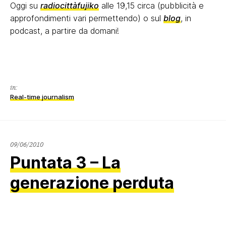
Oggi su
radiocittàfujiko
alle 19,15 circa (pubblicità e
approfondimenti vari permettendo) o sul
blog
, in
podcast, a partire da domani!
in:
Real-time journalism
09/06/2010
Puntata 3 – La
generazione perduta