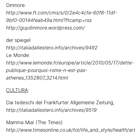
Dinmore:
http://www.ft.com/cms/s/0/2e4c4cfe-60f8-11df-
9bf0-00144feab49a.html?ftcamp=rss
http://guydinmore.wordpress.com/
der spiegel
http://italiadallestero.info/archives/9492
Le Monde:
http://www.lemonde.fr/europe/article/2010/05/17/dette-
publique-pourquoi-rome-n-est-pas-
athenes_1352807_3214.html
CULTURA
:
Dai tedeschi del Frankfurter Allgemeine Zeitung,
http://italiadallestero.info/archives/9519
Mamma Mia! (The Times)
http://www.timesonline.co.uk/tol/life_and_style/health/ar