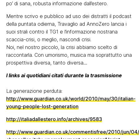
po’ di sana, robusta informazione dall’estero.
Mentre scrivo e pubblico ad uso dei distratti il podcast
della puntata odierna, Travaglio ad AnnoZero lancia i
suoi strali contro il TG1 e l’informazione nostrana
scaccia-crisi, o meglio, nascondi crisi.
Noi, nel nostro piccolo, la crisi abbiamo scelto di
raccontarla. Con umorismo, musica ma soprattutto una
prospettiva diversa, tanto diversa…
I links ai quotidiani citati durante la trasmissione
La generazione perduta:
http://www.guardian.co.uk/world/2010/may/30/italian-
young-people-lost-generation
http://italiadallestero.info/archives/9583
http://www.guardian.co.uk/commentisfree/2010/jun/04