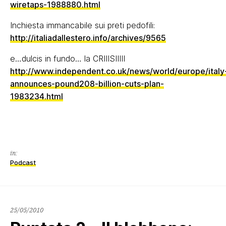
wiretaps-1988880.html
Inchiesta immancabile sui preti pedofili:
http://italiadallestero.info/archives/9565
e…dulcis in fundo… la CRIIISIIIII
http://www.independent.co.uk/news/world/europe/italy
announces-pound208-billion-cuts-plan-
1983234.html
in:
Podcast
25/05/2010