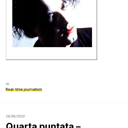
in:
Real-time journalism
16/06/2010
Quarta puntata –