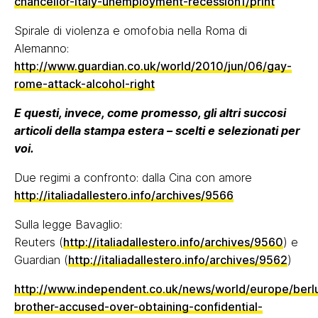
chancellor-italy-unemployment-recession1/print
Spirale di violenza e omofobia nella Roma di
Alemanno:
http://www.guardian.co.uk/world/2010/jun/06/gay-
rome-attack-alcohol-right
E questi, invece, come promesso, gli altri succosi
articoli della stampa estera – scelti e selezionati per
voi.
Due regimi a confronto: dalla Cina con amore
http://italiadallestero.info/archives/9566
Sulla legge Bavaglio:
Reuters (
http://italiadallestero.info/archives/9560
) e
Guardian (
http://italiadallestero.info/archives/9562
)
http://www.independent.co.uk/news/world/europe/berl
brother-accused-over-obtaining-confidential-