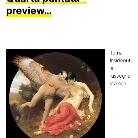
preview…
Torna
Insideout,
la
rassegna
stampa