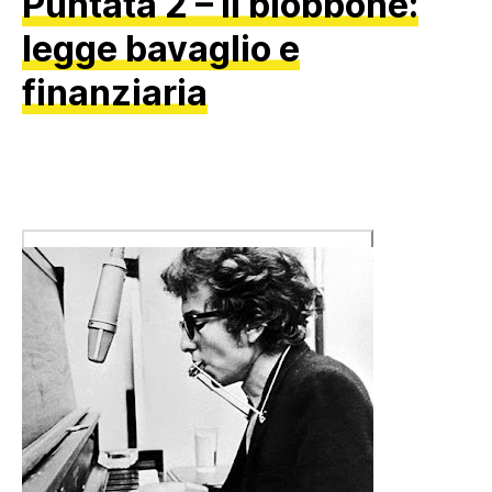
Puntata 2 – Il blobbone:
legge bavaglio e
finanziaria