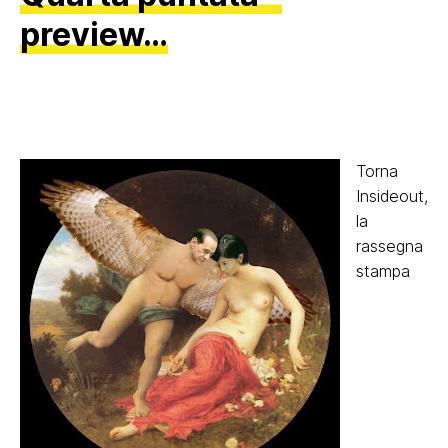
preview…
Torna
Insideout,
la
rassegna
stampa