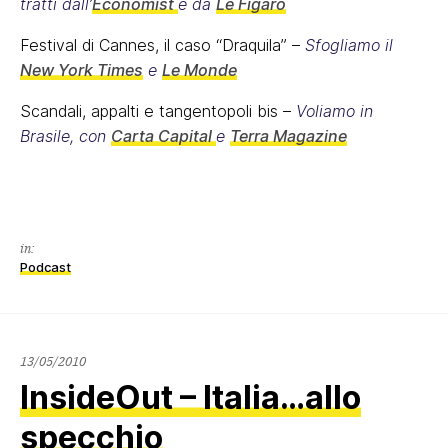
tratti dall’
Economist
e da
Le Figaro
Festival di Cannes, il caso “Draquila” –
Sfogliamo il
New York Times
e
Le Monde
Scandali, appalti e tangentopoli bis –
Voliamo in
Brasile, con
Carta Capital
e
Terra Magazine
in:
Podcast
13/05/2010
InsideOut – Italia…allo
specchio