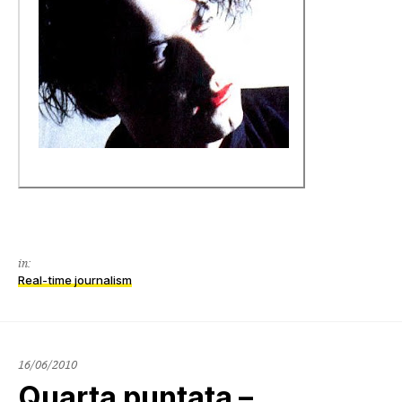
in:
Real-time journalism
16/06/2010
Quarta puntata –