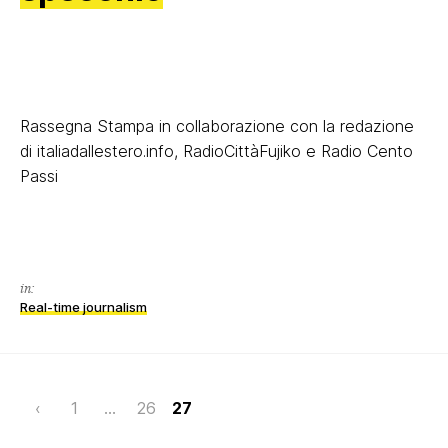
Rassegna Stampa in collaborazione con la redazione
di italiadallestero.info, RadioCittàFujiko e Radio Cento
Passi
in:
Real-time journalism
Page
‹
1
…
26
27