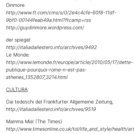
Dinmore:
http://www.ft.com/cms/s/0/2e4c4cfe-60f8-11df-
9bf0-00144feab49a.html?ftcamp=rss
http://guydinmore.wordpress.com/
der spiegel
http://italiadallestero.info/archives/9492
Le Monde:
http://www.lemonde.fr/europe/article/2010/05/17/dette-
publique-pourquoi-rome-n-est-pas-
athenes_1352807_3214.html
CULTURA
:
Dai tedeschi del Frankfurter Allgemeine Zeitung,
http://italiadallestero.info/archives/9519
Mamma Mia! (The Times)
http://www.timesonline.co.uk/tol/life_and_style/health/ar