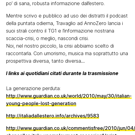
po’ di sana, robusta informazione dall’estero.
Mentre scrivo e pubblico ad uso dei distratti il podcast
della puntata odierna, Travaglio ad AnnoZero lancia i
suoi strali contro il TG1 e l’informazione nostrana
scaccia-crisi, o meglio, nascondi crisi.
Noi, nel nostro piccolo, la crisi abbiamo scelto di
raccontarla. Con umorismo, musica ma soprattutto una
prospettiva diversa, tanto diversa…
I links ai quotidiani citati durante la trasmissione
La generazione perduta:
http://www.guardian.co.uk/world/2010/may/30/italian-
young-people-lost-generation
http://italiadallestero.info/archives/9583
http://www.guardian.co.uk/commentisfree/2010/jun/04