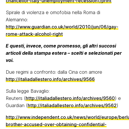
chancellor-italy-unemployment-recession1/print
Spirale di violenza e omofobia nella Roma di
Alemanno:
http://www.guardian.co.uk/world/2010/jun/06/gay-
rome-attack-alcohol-right
E questi, invece, come promesso, gli altri succosi
articoli della stampa estera – scelti e selezionati per
voi.
Due regimi a confronto: dalla Cina con amore
http://italiadallestero.info/archives/9566
Sulla legge Bavaglio:
Reuters (
http://italiadallestero.info/archives/9560
) e
Guardian (
http://italiadallestero.info/archives/9562
)
http://www.independent.co.uk/news/world/europe/berl
brother-accused-over-obtaining-confidential-