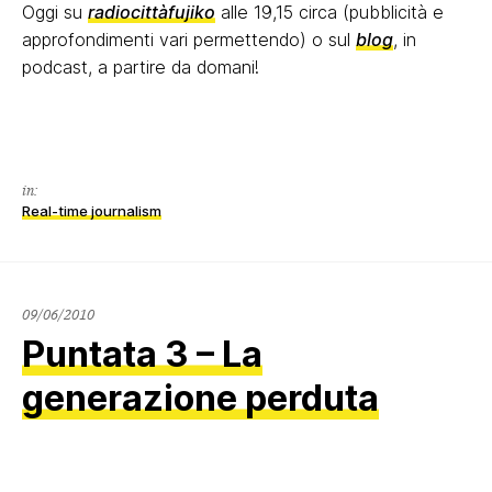
Oggi su
radiocittàfujiko
alle 19,15 circa (pubblicità e
approfondimenti vari permettendo) o sul
blog
, in
podcast, a partire da domani!
in:
Real-time journalism
09/06/2010
Puntata 3 – La
generazione perduta