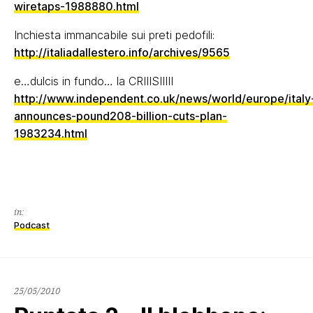
wiretaps-1988880.html
Inchiesta immancabile sui preti pedofili:
http://italiadallestero.info/archives/9565
e…dulcis in fundo… la CRIIISIIIII
http://www.independent.co.uk/news/world/europe/italy
announces-pound208-billion-cuts-plan-
1983234.html
in:
Podcast
25/05/2010