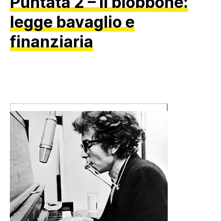
Puntata 2 – Il blobbone:
legge bavaglio e
finanziaria