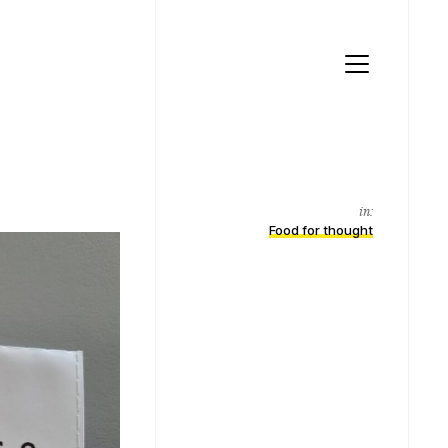
Menu
in:
Food for thought