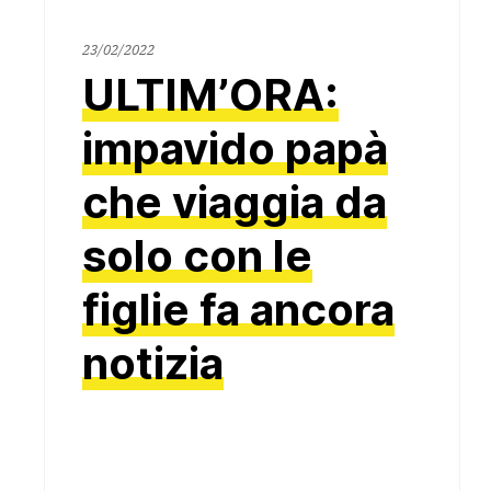
23/02/2022
23/02/2022
ULTIM’ORA:
impavido papà
che viaggia da
solo con le
figlie fa ancora
notizia