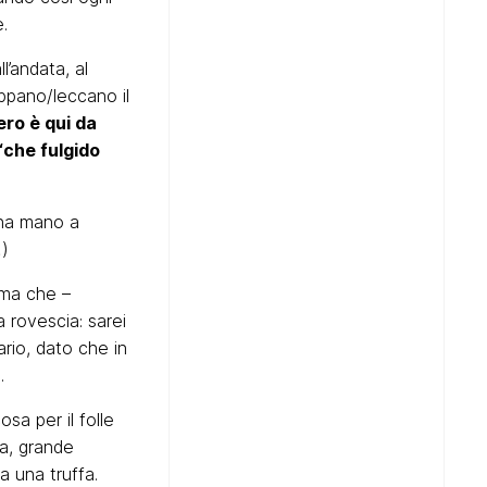
.
l’andata, al
ppano/leccano il
ro è qui da
“che fulgido
una mano a
…)
mma che –
a rovescia: sarei
ario, dato che in
.
sa per il folle
ia, grande
a una truffa.