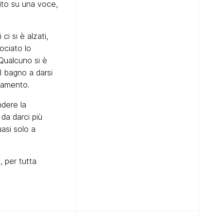
uito su una voce,
 ci si è alzati,
ociato lo
 Qualcuno si è
il bagno a darsi
rbamento.
ndere la
da darci più
asi solo a
, per tutta