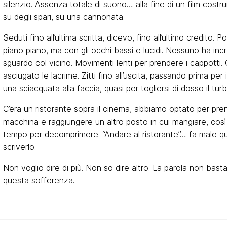
silenzio. Assenza totale di suono… alla fine di un film costr
su degli spari, su una cannonata.
Seduti fino all’ultima scritta, dicevo, fino all’ultimo credito. Poi
piano piano, ma con gli occhi bassi e lucidi. Nessuno ha incr
sguardo col vicino. Movimenti lenti per prendere i cappotti.
asciugato le lacrime. Zitti fino all’uscita, passando prima per 
una sciacquata alla faccia, quasi per togliersi di dosso il tu
C’era un ristorante sopra il cinema, abbiamo optato per pre
macchina e raggiungere un altro posto in cui mangiare, così 
tempo per decomprimere. “Andare al ristorante”… fa male qu
scriverlo.
Non voglio dire di più. Non so dire altro. La parola non basta
questa sofferenza.