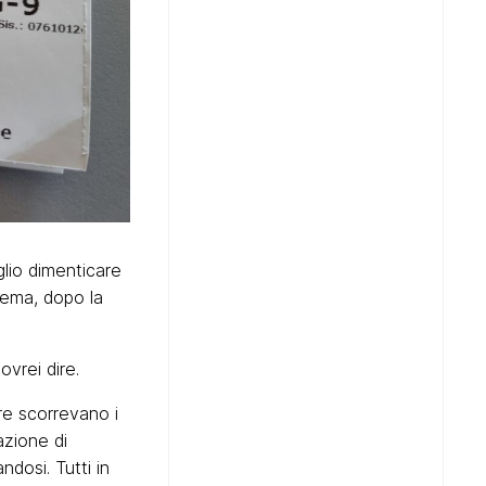
lio dimenticare
nema, dopo la
ovrei dire.
re scorrevano i
azione di
ndosi. Tutti in