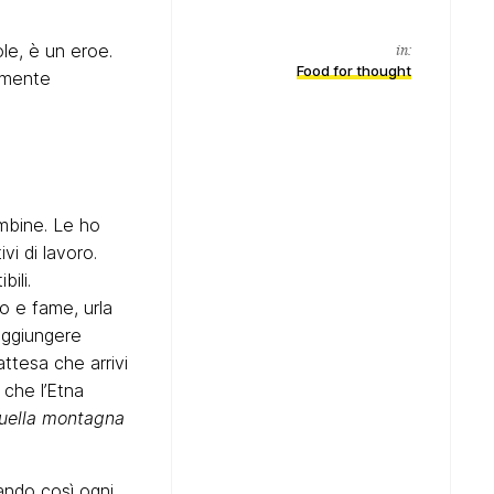
in:
le, è un eroe.
Food for thought
emente
mbine. Le ho
vi di lavoro.
ili.
o e fame, urla
raggiungere
attesa che arrivi
che l’Etna
uella montagna
tando così ogni