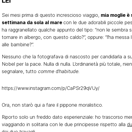
LEI
Sei mesi prima di questo increscioso viaggio,
mia moglie è
settimana da sola al mare
con le due adorabili piccole pesti
ha raggranellato qualche appunto del tipo: “non le sembra sia
tornare in albergo, con questo caldo?”, oppure: “l’ha messa 
alle bambine?”.
Nessuno che la fotografava di nascosto per candidarla a su
Nobel per la pace. Nulla di nulla. L’ordinarietà più totale, nie
segnalare, tutto
comme
d’
habitude
.
https://www.instagram.com/p/CaPSr29qVUy/
Ora, non starò qui a fare il pippone moralistico.
Riporto solo un freddo dato esperienziale: ho trascorso m
viaggiando in solitaria con le due principesse rispetto alla
du
dei due travagli.