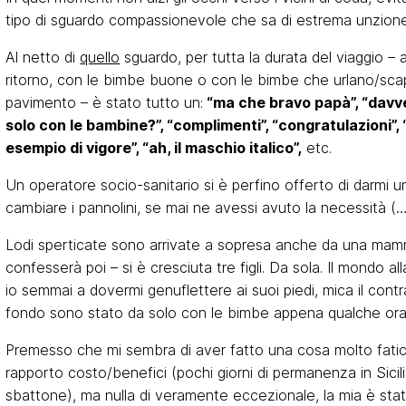
tipo di sguardo compassionevole che sa di estrema unzione
Al netto di
quello
sguardo, per tutta la durata del viaggio – al
ritorno, con le bimbe buone o con le bimbe che urlano/sca
pavimento – è stato tutto un:
“ma che bravo papà”, “davve
solo con le bambine?”, “complimenti”, “congratulazioni”, 
esempio di vigore”, “ah, il maschio italico”,
etc.
Un operatore socio-sanitario si è perfino offerto di darmi 
cambiare i pannolini, se mai ne avessi avuto la necessità (
Lodi sperticate sono arrivate a sopresa anche da una ma
confesserà poi – si è cresciuta tre figli. Da sola. Il mondo all
io semmai a dovermi genuflettere ai suoi piedi, mica il contr
fondo sono stato da solo con le bimbe appena qualche ora
Premesso che mi sembra di aver fatto una cosa molto fatico
rapporto costo/benefici (pochi giorni di permanenza in Sicil
sbattone), ma nulla di veramente eccezionale, la mia è stat