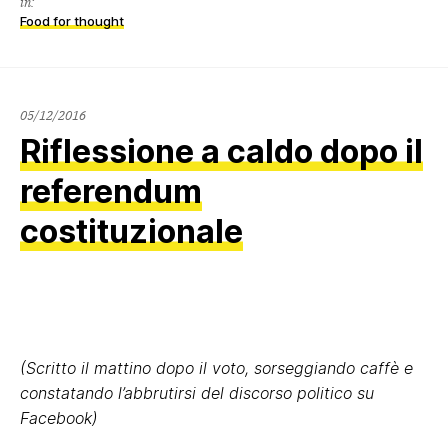
in:
Food for thought
05/12/2016
Riflessione a caldo dopo il
referendum
costituzionale
(Scritto il mattino dopo il voto, sorseggiando caffè e
constatando l’abbrutirsi del discorso politico su
Facebook)