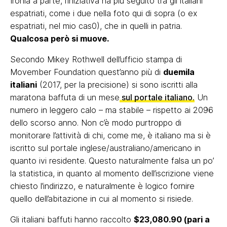
Ironia a parte, l’iniziativa ha più seguito tra gli italiani
espatriati, come i due nella foto qui di sopra (o ex
espatriati, nel mio cas0), che in quelli in patria.
Qualcosa però si muove.
Secondo Mikey Rothwell dell’ufficio stampa di
Movember Foundation quest’anno più di
duemila
italiani
(2017, per la precisione) si sono iscritti alla
maratona baffuta di un mese
sul portale italiano.
Un
numero in leggero calo – ma stabile – rispetto ai 2096
dello scorso anno. Non c’è modo purtroppo di
monitorare l’attività di chi, come me, è italiano ma si è
iscritto sul portale inglese/australiano/americano in
quanto ivi residente. Questo naturalmente falsa un po’
la statistica, in quanto al momento dell’iscrizione viene
chiesto l’indirizzo, e naturalmente è logico fornire
quello dell’abitazione in cui al momento si risiede.
Gli italiani baffuti hanno raccolto
$23,080.90 (pari a