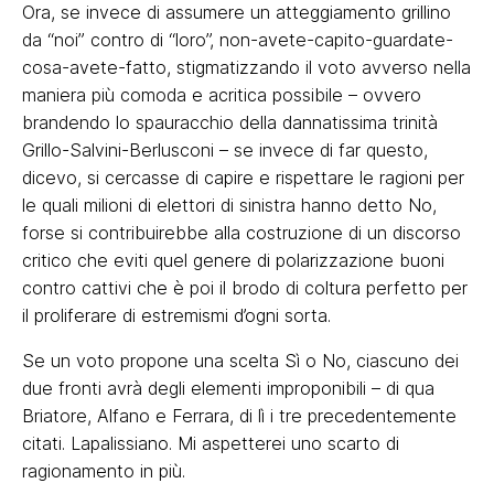
Ora, se invece di assumere un atteggiamento grillino
da “noi” contro di “loro”, non-avete-capito-guardate-
cosa-avete-fatto, stigmatizzando il voto avverso nella
maniera più comoda e acritica possibile – ovvero
brandendo lo spauracchio della dannatissima trinità
Grillo-Salvini-Berlusconi – se invece di far questo,
dicevo, si cercasse di capire e rispettare le ragioni per
le quali milioni di elettori di sinistra hanno detto No,
forse si contribuirebbe alla costruzione di un discorso
critico che eviti quel genere di polarizzazione buoni
contro cattivi che è poi il brodo di coltura perfetto per
il proliferare di estremismi d’ogni sorta.
Se un voto propone una scelta Sì o No, ciascuno dei
due fronti avrà degli elementi improponibili – di qua
Briatore, Alfano e Ferrara, di lì i tre precedentemente
citati. Lapalissiano. Mi aspetterei uno scarto di
ragionamento in più.