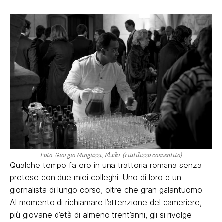
Foto: Giorgio Minguzzi, Flickr (riutilizzo consentito)
Qualche tempo fa ero in una trattoria romana senza
pretese con due miei colleghi. Uno di loro è un
giornalista di lungo corso, oltre che gran galantuomo.
Al momento di richiamare l’attenzione del cameriere,
più giovane d’età di almeno trent’anni, gli si rivolge