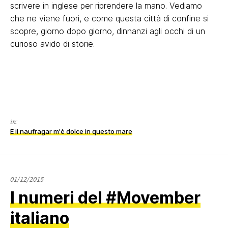
scrivere in inglese per riprendere la mano. Vediamo
che ne viene fuori, e come questa città di confine si
scopre, giorno dopo giorno, dinnanzi agli occhi di un
curioso avido di storie.
in:
E il naufragar m'è dolce in questo mare
02/12/2015
01/12/2015
I numeri del #Movember
italiano