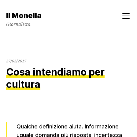
Skip
to
Il Monella
content
Menu
Giornalista
27/02/2017
Cosa intendiamo per
cultura
Qualche definizione aiuta. Informazione
uguale domanda più risposta; incertezza