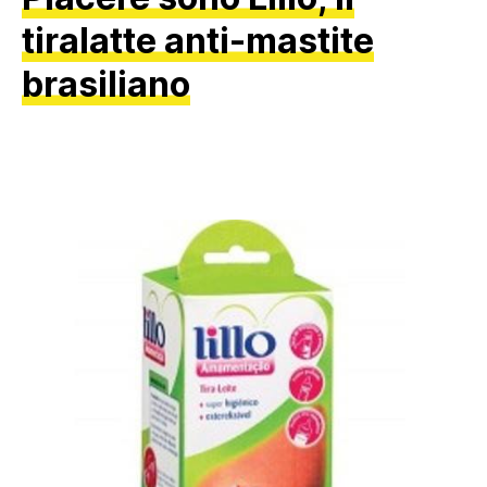
tiralatte anti-mastite
brasiliano