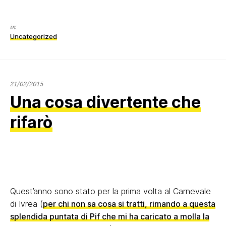
in:
Uncategorized
21/02/2015
21/02/2015
Una cosa divertente che
rifarò
Quest’anno sono stato per la prima volta al Carnevale
di Ivrea (
per chi non sa cosa si tratti, rimando a questa
splendida puntata di Pif che mi ha caricato a molla la