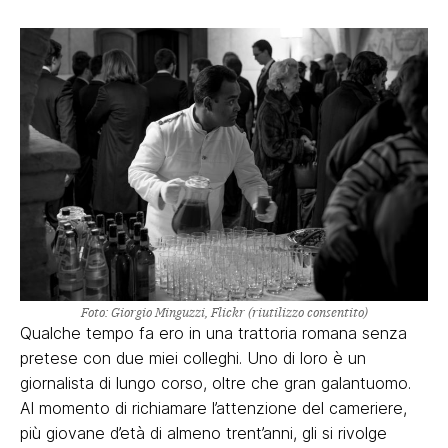
Foto: Giorgio Minguzzi, Flickr (riutilizzo consentito)
Qualche tempo fa ero in una trattoria romana senza
pretese con due miei colleghi. Uno di loro è un
giornalista di lungo corso, oltre che gran galantuomo.
Al momento di richiamare l’attenzione del cameriere,
più giovane d’età di almeno trent’anni, gli si rivolge