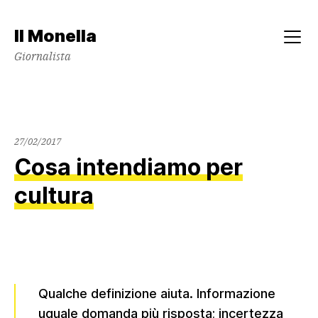
Skip
to
Il Monella
content
Menu
Giornalista
27/02/2017
Cosa intendiamo per
cultura
Qualche definizione aiuta. Informazione
uguale domanda più risposta; incertezza