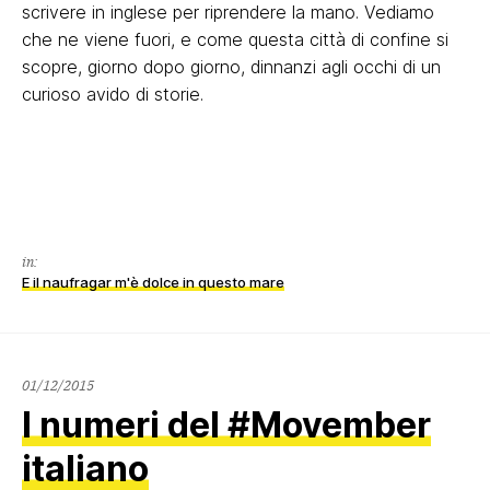
scrivere in inglese per riprendere la mano. Vediamo
che ne viene fuori, e come questa città di confine si
scopre, giorno dopo giorno, dinnanzi agli occhi di un
curioso avido di storie.
in:
E il naufragar m'è dolce in questo mare
02/12/2015
01/12/2015
I numeri del #Movember
italiano