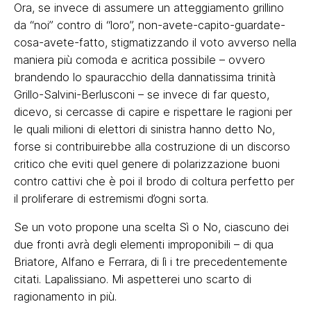
Ora, se invece di assumere un atteggiamento grillino
da “noi” contro di “loro”, non-avete-capito-guardate-
cosa-avete-fatto, stigmatizzando il voto avverso nella
maniera più comoda e acritica possibile – ovvero
brandendo lo spauracchio della dannatissima trinità
Grillo-Salvini-Berlusconi – se invece di far questo,
dicevo, si cercasse di capire e rispettare le ragioni per
le quali milioni di elettori di sinistra hanno detto No,
forse si contribuirebbe alla costruzione di un discorso
critico che eviti quel genere di polarizzazione buoni
contro cattivi che è poi il brodo di coltura perfetto per
il proliferare di estremismi d’ogni sorta.
Se un voto propone una scelta Sì o No, ciascuno dei
due fronti avrà degli elementi improponibili – di qua
Briatore, Alfano e Ferrara, di lì i tre precedentemente
citati. Lapalissiano. Mi aspetterei uno scarto di
ragionamento in più.