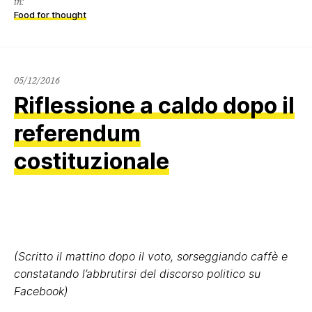
in:
Food for thought
05/12/2016
Riflessione a caldo dopo il
referendum
costituzionale
(Scritto il mattino dopo il voto, sorseggiando caffè e
constatando l’abbrutirsi del discorso politico su
Facebook)