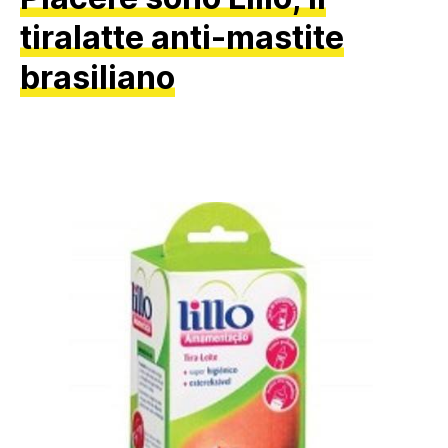
tiralatte anti-mastite
brasiliano