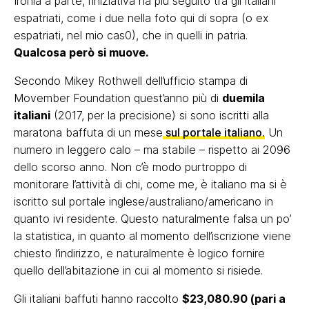
Ironia a parte, l’iniziativa ha più seguito tra gli italiani
espatriati, come i due nella foto qui di sopra (o ex
espatriati, nel mio cas0), che in quelli in patria.
Qualcosa però si muove.
Secondo Mikey Rothwell dell’ufficio stampa di
Movember Foundation quest’anno più di
duemila
italiani
(2017, per la precisione) si sono iscritti alla
maratona baffuta di un mese
sul portale italiano.
Un
numero in leggero calo – ma stabile – rispetto ai 2096
dello scorso anno. Non c’è modo purtroppo di
monitorare l’attività di chi, come me, è italiano ma si è
iscritto sul portale inglese/australiano/americano in
quanto ivi residente. Questo naturalmente falsa un po’
la statistica, in quanto al momento dell’iscrizione viene
chiesto l’indirizzo, e naturalmente è logico fornire
quello dell’abitazione in cui al momento si risiede.
Gli italiani baffuti hanno raccolto
$23,080.90 (pari a