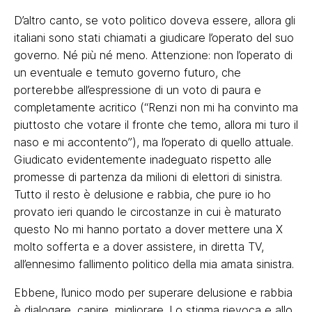
D’altro canto, se voto politico doveva essere, allora gli
italiani sono stati chiamati a giudicare l’operato del suo
governo. Né più né meno. Attenzione: non l’operato di
un eventuale e temuto governo futuro, che
porterebbe all’espressione di un voto di paura e
completamente acritico (“Renzi non mi ha convinto ma
piuttosto che votare il fronte che temo, allora mi turo il
naso e mi accontento”), ma l’operato di quello attuale.
Giudicato evidentemente inadeguato rispetto alle
promesse di partenza da milioni di elettori di sinistra.
Tutto il resto è delusione e rabbia, che pure io ho
provato ieri quando le circostanze in cui è maturato
questo No mi hanno portato a dover mettere una X
molto sofferta e a dover assistere, in diretta TV,
all’ennesimo fallimento politico della mia amata sinistra.
Ebbene, l’unico modo per superare delusione e rabbia
è dialogare, capire, migliorare. Lo stigma rievoca e allo