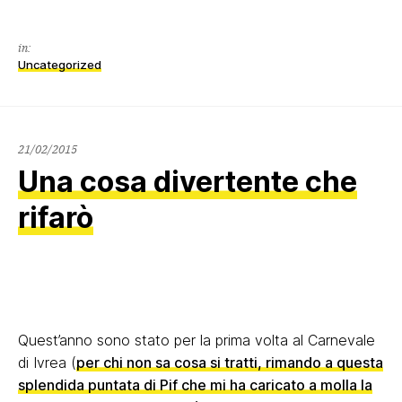
in:
Uncategorized
21/02/2015
21/02/2015
Una cosa divertente che
rifarò
Quest’anno sono stato per la prima volta al Carnevale
di Ivrea (
per chi non sa cosa si tratti, rimando a questa
splendida puntata di Pif che mi ha caricato a molla la